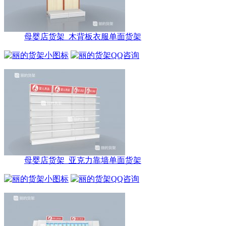
母婴店货架_木背板衣服单面货架
母婴店货架_亚克力靠墙单面货架