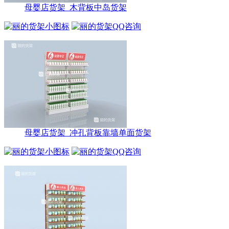
母婴店货架_木背板中岛货架
母婴店货架_冲孔背板靠墙单面货架