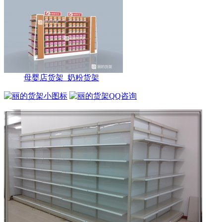
母婴店货架_奶粉货架