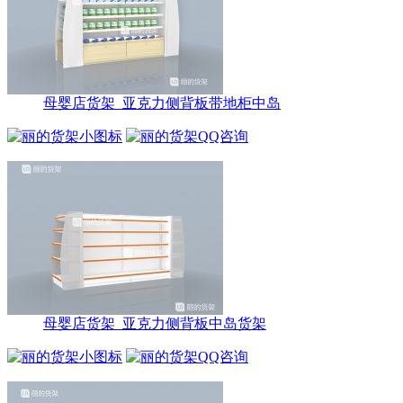
母婴店货架_亚克力侧背板带地柜中岛
母婴店货架_亚克力侧背板中岛货架