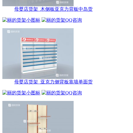
母婴店货架_木侧板亚克力背板中岛货
母婴店货架_亚克力侧背板靠墙单面货