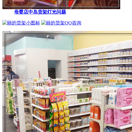
母婴店中岛货架灯光问题