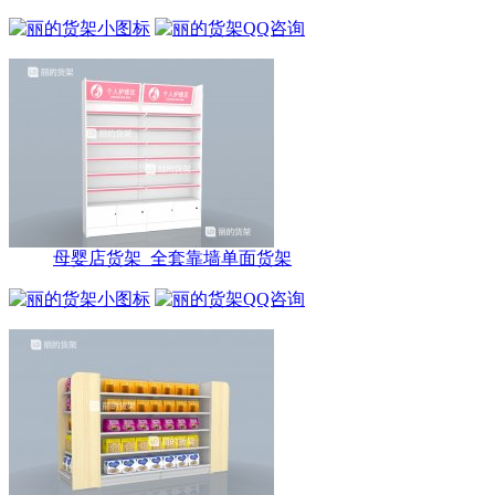
母婴店货架_全套靠墙单面货架