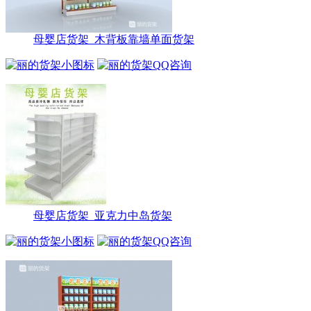
母婴店货架_木背板靠墙单面货架
母婴店货架_亚克力中岛货架