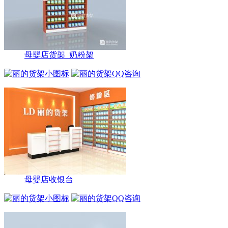
母婴店货架_奶粉架
母婴店收银台