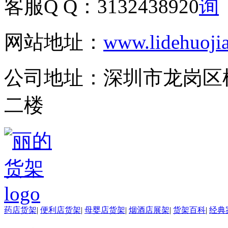
客服Q Q：
3132438920
网站地址：
www.lidehuoji
公司地址：
深圳市龙岗区
二楼
药店货架
|
便利店货架
|
母婴店货架
|
烟酒店展架
|
货架百科
|
经典