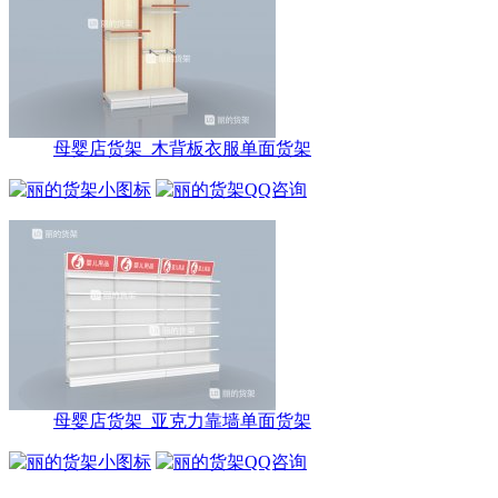
母婴店货架_木背板衣服单面货架
母婴店货架_亚克力靠墙单面货架