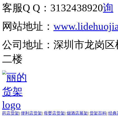
客服Q Q：
3132438920
网站地址：
www.lidehuoji
公司地址：
深圳市龙岗区
二楼
药店货架
|
便利店货架
|
母婴店货架
|
烟酒店展架
|
货架百科
|
经典