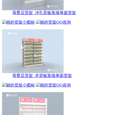
母婴店货架_冲孔背板靠墙单面货架
母婴店货架_木背板靠墙单面货架