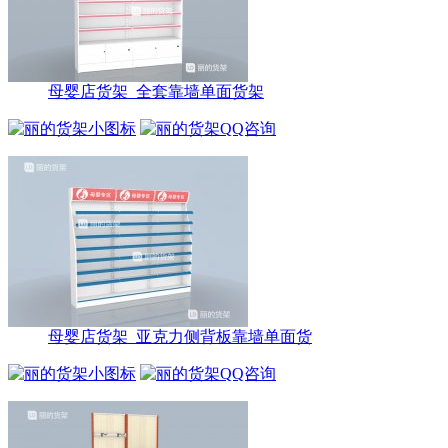
母婴店货架_全套靠墙单面货架
母婴店货架_亚克力侧背板靠墙单面货