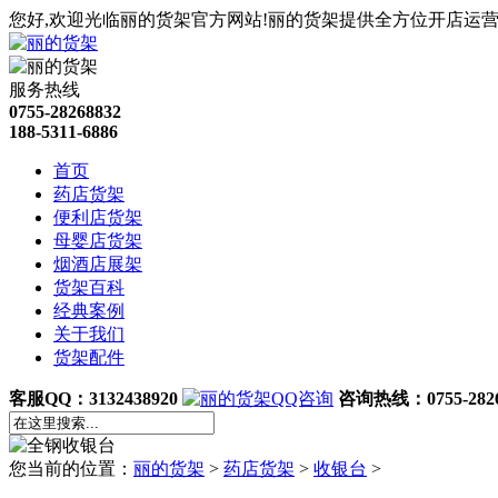
您好,欢迎光临丽的货架官方网站!丽的货架提供全方位开店运营
服务热线
0755-28268832
188-5311-6886
首页
药店货架
便利店货架
母婴店货架
烟酒店展架
货架百科
经典案例
关于我们
货架配件
客服QQ：3132438920
咨询热线：0755-2826
您当前的位置：
丽的货架
>
药店货架
>
收银台
>